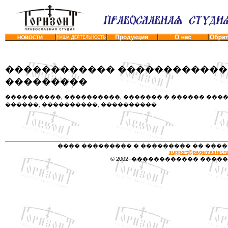
������������ �����������
���������
����������, ����������, ������� � ������ ����
������, ����������, ����������
���� ��������� � ��������� �� ����
support@pagemaster.r
© 2002. ������������ �����